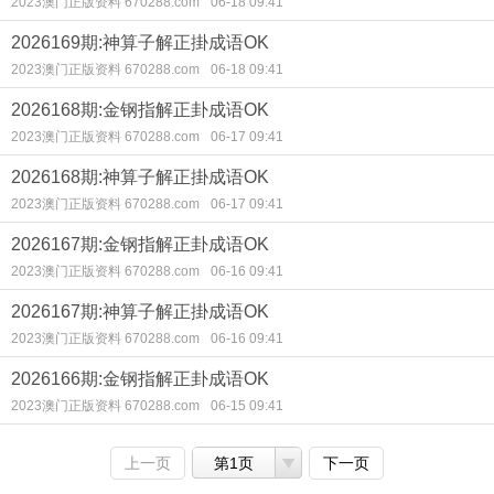
2023澳门正版资料 670288.com
06-18 09:41
2026169期:神算子解正掛成语OK
2023澳门正版资料 670288.com
06-18 09:41
2026168期:金钢指解正卦成语OK
2023澳门正版资料 670288.com
06-17 09:41
2026168期:神算子解正掛成语OK
2023澳门正版资料 670288.com
06-17 09:41
2026167期:金钢指解正卦成语OK
2023澳门正版资料 670288.com
06-16 09:41
2026167期:神算子解正掛成语OK
2023澳门正版资料 670288.com
06-16 09:41
2026166期:金钢指解正卦成语OK
2023澳门正版资料 670288.com
06-15 09:41
上一页
第1页
下一页