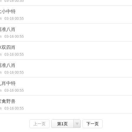
m
03-16 00:55
大小中特
m
03-16 00:55
精准八肖
m
03-16 00:55
单双四肖
m
03-16 00:55
精准八肖
m
03-16 00:55
九肖中特
m
03-16 00:55
家禽野兽
m
03-16 00:55
上一页
第1页
下一页