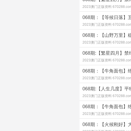
2023澳门正版资料 670288.co
068期：【等候日落】
2023澳门正版资料 670288.co
068期：【山野万里】
2023澳门正版资料 670288.co
068期:【繁星四月】禁
2023澳门正版资料 670288.co
068期：【牛角面包】
2023澳门正版资料 670288.co
068期:【人生几度】平
2023澳门正版资料 670288.co
068期：【牛角面包】
2023澳门正版资料 670288.co
068期：【火候刚好】