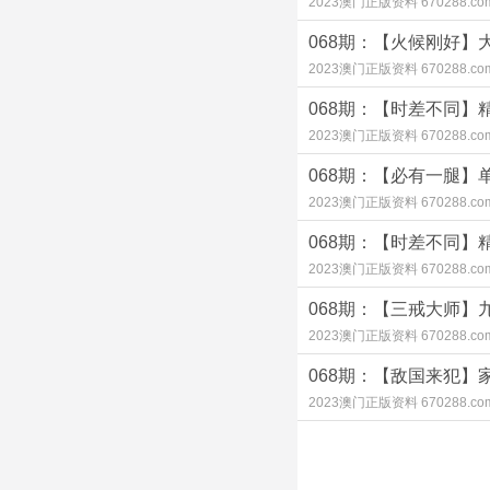
2023澳门正版资料 670288.co
068期：【火候刚好】
2023澳门正版资料 670288.co
068期：【时差不同】
2023澳门正版资料 670288.co
068期：【必有一腿】
2023澳门正版资料 670288.co
068期：【时差不同】
2023澳门正版资料 670288.co
068期：【三戒大师】
2023澳门正版资料 670288.co
068期：【敌国来犯】
2023澳门正版资料 670288.co