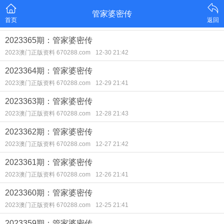
管家婆密传
首页
返回
2023365期：管家婆密传
2023澳门正版资料 670288.com
12-30 21:42
2023364期：管家婆密传
2023澳门正版资料 670288.com
12-29 21:41
2023363期：管家婆密传
2023澳门正版资料 670288.com
12-28 21:43
2023362期：管家婆密传
2023澳门正版资料 670288.com
12-27 21:42
2023361期：管家婆密传
2023澳门正版资料 670288.com
12-26 21:41
2023360期：管家婆密传
2023澳门正版资料 670288.com
12-25 21:41
2023359期：管家婆密传