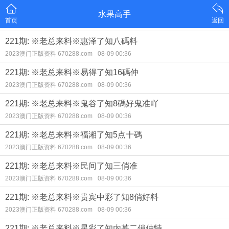
水果高手
首页
返回
221期: ※老总来料※惠泽了知八碼料
2023澳门正版资料 670288.com
08-09 00:36
221期: ※老总来料※易得了知16碼仲
2023澳门正版资料 670288.com
08-09 00:36
221期: ※老总来料※鬼谷了知8碼好鬼准吖
2023澳门正版资料 670288.com
08-09 00:36
221期: ※老总来料※福湘了知5点十碼
2023澳门正版资料 670288.com
08-09 00:36
221期: ※老总来料※民间了知三俏准
2023澳门正版资料 670288.com
08-09 00:36
221期: ※老总来料※贵宾中彩了知8俏好料
2023澳门正版资料 670288.com
08-09 00:36
221期: ※老总来料※星彩了知内慕二俏仲特