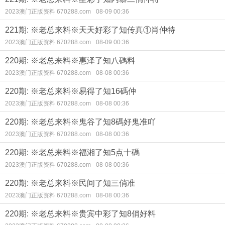
2023澳门正版资料 670288.com
08-09 00:36
221期: ※老总来料※天天好彩了知传真①肖仲特
2023澳门正版资料 670288.com
08-09 00:36
220期: ※老总来料※惠泽了知八碼料
2023澳门正版资料 670288.com
08-08 00:36
220期: ※老总来料※易得了知16碼仲
2023澳门正版资料 670288.com
08-08 00:36
220期: ※老总来料※鬼谷了知8碼好鬼准吖
2023澳门正版资料 670288.com
08-08 00:36
220期: ※老总来料※福湘了知5点十碼
2023澳门正版资料 670288.com
08-08 00:36
220期: ※老总来料※民间了知三俏准
2023澳门正版资料 670288.com
08-08 00:36
220期: ※老总来料※贵宾中彩了知8俏好料