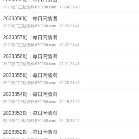
2023澳门正版资料 670288.com
12-24 21:40
2023358期：每日闲情图
2023澳门正版资料 670288.com
12-23 21:41
2023357期：每日闲情图
2023澳门正版资料 670288.com
12-22 21:41
2023356期：每日闲情图
2023澳门正版资料 670288.com
12-21 21:41
2023355期：每日闲情图
2023澳门正版资料 670288.com
12-20 21:43
2023354期：每日闲情图
2023澳门正版资料 670288.com
12-19 21:45
2023353期：每日闲情图
2023澳门正版资料 670288.com
12-18 21:42
2023352期：每日闲情图