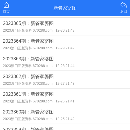
新管家婆图
首页
返回
2023365期：新管家婆图
2023澳门正版资料 670288.com
12-30 21:43
2023364期：新管家婆图
2023澳门正版资料 670288.com
12-29 21:42
2023363期：新管家婆图
2023澳门正版资料 670288.com
12-28 21:44
2023362期：新管家婆图
2023澳门正版资料 670288.com
12-27 21:43
2023361期：新管家婆图
2023澳门正版资料 670288.com
12-26 21:41
2023360期：新管家婆图
2023澳门正版资料 670288.com
12-25 21:42
2023359期：新管家婆图