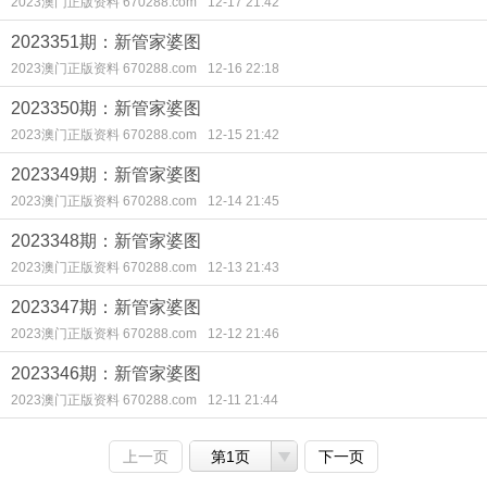
2023澳门正版资料 670288.com
12-17 21:42
2023351期：新管家婆图
2023澳门正版资料 670288.com
12-16 22:18
2023350期：新管家婆图
2023澳门正版资料 670288.com
12-15 21:42
2023349期：新管家婆图
2023澳门正版资料 670288.com
12-14 21:45
2023348期：新管家婆图
2023澳门正版资料 670288.com
12-13 21:43
2023347期：新管家婆图
2023澳门正版资料 670288.com
12-12 21:46
2023346期：新管家婆图
2023澳门正版资料 670288.com
12-11 21:44
上一页
第1页
下一页