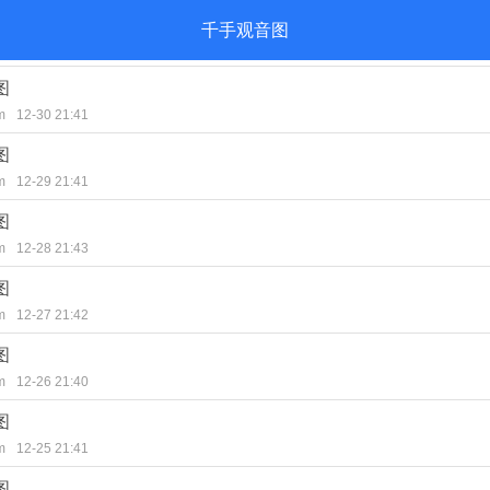
千手观音图
图
m
12-30 21:41
图
m
12-29 21:41
图
m
12-28 21:43
图
m
12-27 21:42
图
m
12-26 21:40
图
m
12-25 21:41
图