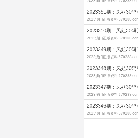
2023澳门正版资料 670288.co
2023351期：凤姐30码
2023澳门正版资料 670288.co
2023350期：凤姐30码
2023澳门正版资料 670288.co
2023349期：凤姐30码
2023澳门正版资料 670288.co
2023348期：凤姐30码
2023澳门正版资料 670288.co
2023347期：凤姐30码
2023澳门正版资料 670288.co
2023346期：凤姐30码
2023澳门正版资料 670288.co