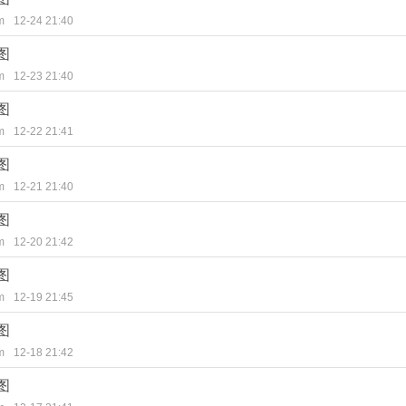
m
12-24 21:40
图
m
12-23 21:40
图
m
12-22 21:41
图
m
12-21 21:40
图
m
12-20 21:42
图
m
12-19 21:45
图
m
12-18 21:42
图