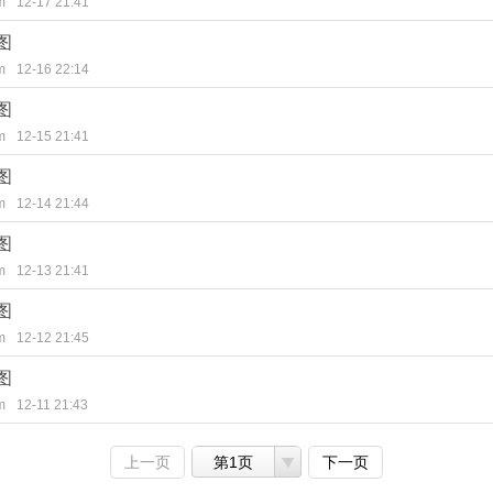
m
12-17 21:41
图
m
12-16 22:14
图
m
12-15 21:41
图
m
12-14 21:44
图
m
12-13 21:41
图
m
12-12 21:45
图
m
12-11 21:43
上一页
第1页
下一页