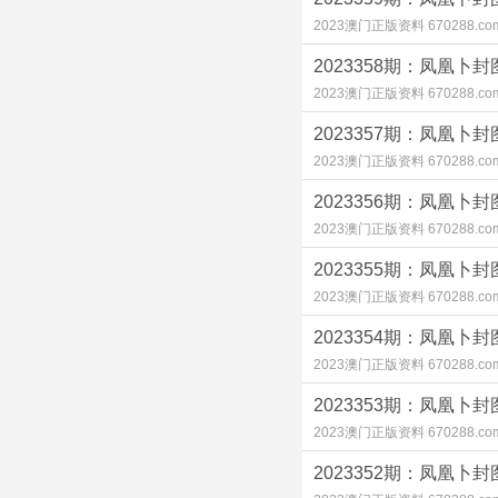
2023澳门正版资料 670288.co
2023358期：凤凰卜封
2023澳门正版资料 670288.co
2023357期：凤凰卜封
2023澳门正版资料 670288.co
2023356期：凤凰卜封
2023澳门正版资料 670288.co
2023355期：凤凰卜封
2023澳门正版资料 670288.co
2023354期：凤凰卜封
2023澳门正版资料 670288.co
2023353期：凤凰卜封
2023澳门正版资料 670288.co
2023352期：凤凰卜封