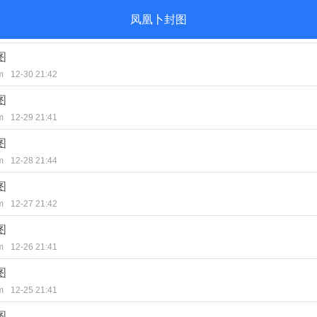
凤凰卜封图
图
m
12-30 21:42
图
m
12-29 21:41
图
m
12-28 21:44
图
m
12-27 21:42
图
m
12-26 21:41
图
m
12-25 21:41
图