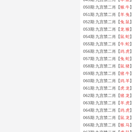
050期:九宫禁二肖【
猴.牛
051期:九宫禁二肖【
羊.兔
052期:九宫禁二肖【
兔.鼠
053期:九宫禁二肖【
龙.猴
054期:九宫禁二肖【
鼠.蛇
055期:九宫禁二肖【
牛.蛇
056期:九宫禁二肖【
鸡.虎
057期:九宫禁二肖【
兔.蛇
058期:九宫禁二肖【
鼠.猪
059期:九宫禁二肖【
猪.牛
060期:九宫禁二肖【
鸡.羊
061期:九宫禁二肖【
虎.龙
062期:九宫禁二肖【
猪.龙
063期:九宫禁二肖【
羊.虎
064期:九宫禁二肖【
鸡.虎
065期:九宫禁二肖【
鼠.龙
066期:九宫禁二肖【
猴.马