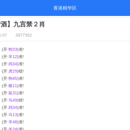
香港精华区
清酒】九宫禁２肖
:07
5877352
】(开:
狗33
)准!
】(开:
羊12
)准!
】(开:
鸡34
)准!
】(开:
虎29
)错!
】(开:
狗45
)准!
】(开:
猴11
)准!
】(开:
鼠31
)准!
】(开:
马49
)错!
】(开:
鸡34
)准!
】(开:
马13
)准!
】(开:
羊48
)准!
】(开:
羊24
)准!