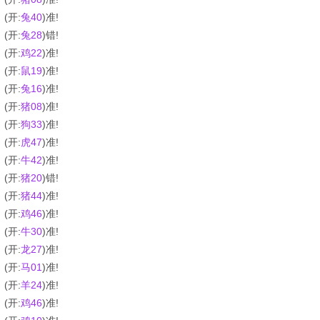
】(开:
兔40
)准!
】(开:
兔28
)错!
】(开:
鸡22
)准!
】(开:
鼠19
)准!
】(开:
兔16
)准!
】(开:
猪08
)准!
】(开:
狗33
)准!
】(开:
虎47
)准!
】(开:
牛42
)准!
】(开:
猪20
)错!
】(开:
猪44
)准!
】(开:
鸡46
)准!
】(开:
牛30
)准!
】(开:
龙27
)准!
】(开:
马01
)准!
】(开:
羊24
)准!
】(开:
鸡46
)准!