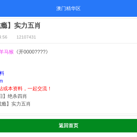
澳门精华区
成瘾】实力五肖
:56
12107431
羊马猴
《开0000????》
资料
m
站或本资料，一起交流！
依旧】绝杀四肖
成瘾】实力五肖
返回首页