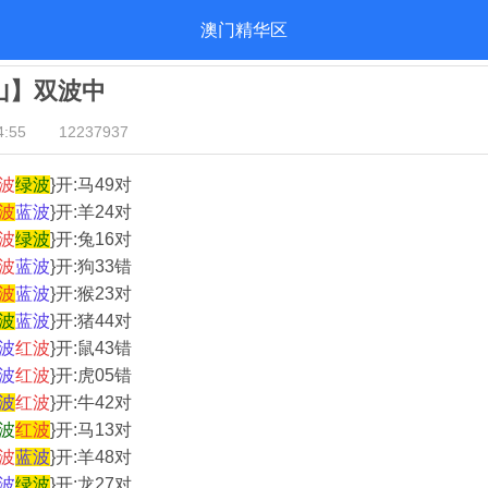
澳门精华区
河山】双波中
:55
12237937
波
绿
波
}开:马49对
波
蓝
波
}开:羊24对
波
绿
波
}开:兔16对
波
蓝
波
}开:狗33错
波
蓝
波
}开:猴23对
波
蓝
波
}开:猪44对
波
红
波
}开:鼠43错
波
红
波
}开:虎05错
波
红
波
}开:牛42对
波
红
波
}开:马13对
波
蓝
波
}开:羊48对
波
绿
波
}开:龙27对