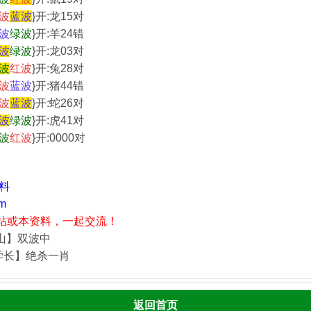
波
蓝
波
}开:龙15对
波
绿
波
}开:羊24错
波
绿
波
}开:龙03对
波
红
波
}开:兔28对
波
蓝
波
}开:猪44错
波
蓝
波
}开:蛇26对
波
绿
波
}开:虎41对
波
红
波
}开:0000对
资料
m
站或本资料，一起交流！
河山】双波中
学长】绝杀一肖
返回首页