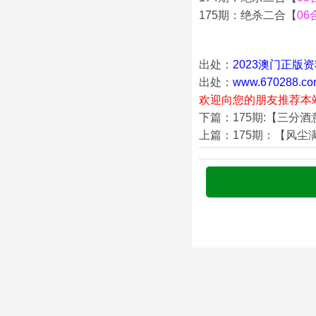
175期：绝杀二合【
06
出处：
2023澳门正版
出处：
www.670288.co
欢迎向您的朋友推荐本
下篇：175期:【三分
上篇：175期：【风尘