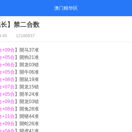
澳门精华区
冗长】禁二合数
:45
12180837
合+09合
】開马37准
合+05合
】開狗21准
合+06合
】開龙03错
合+05合
】開牛06准
合+08合
】開鼠19准
合+07合
】開龙15错
合+05合
】開羊24准
合+09合
】開龙03错
合+08合
】開兔28准
合+11合
】開猪44准
合+09合
】開蛇26准
合+04合
】開虎41准