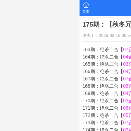
首页
175期：【秋冬
发表于：2025-03-16 00:54
163期：绝杀二合【
07
164期：绝杀二合【
04
165期：绝杀二合【
03
166期：绝杀二合【
04
167期：绝杀二合【
07
168期：绝杀二合【
06
169期：绝杀二合【
04
170期：绝杀二合【
03
171期：绝杀二合【
06
172期：绝杀二合【
05
173期：绝杀二合【
07
174期：绝杀二合【
03