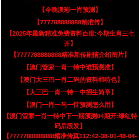
【今晚澳彩一肖预测】
【777788888888精准传】
【2025年最新精准免费资料百度:今期生肖三七
开】
【7777788888888精准新传剧情介绍图片】
【澳门管家一肖一特中谁预测准】
【澳门大三巴一肖二码的资料和特色】
【大三巴一肖一特一中招生简章】
【澳门一肖一马一恃预测怎么用】
【澳门管家一肖一特中下一期预测04期开:绿红特
码后段发】
【7777788888888精准传真112:42-38-01-48-04-