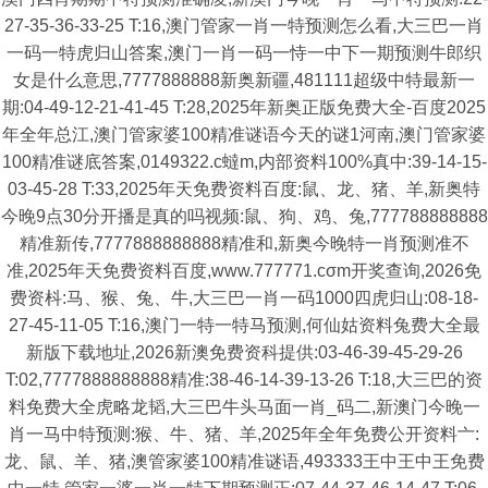
27-35-36-33-25 T:16,澳门管家一肖一特预测怎么看,大三巴一肖
一码一特虎归山答案,澳门一肖一码一恃一中下一期预测牛郎织
女是什么意思,7777888888新奥新疆,481111超级中特最新一
期:04-49-12-21-41-45 T:28,2025年新奥正版免费大全-百度2025
年全年总江,澳门管家婆100精准谜语今天的谜1河南,澳门管家婆
100精准谜底答案,0149322.c蟽m,内部资料100%真中:39-14-15-
03-45-28 T:33,2025年天免费资料百度:鼠、龙、猪、羊,新奥特
今晚9点30分开播是真的吗视频:鼠、狗、鸡、兔,777788888888
精准新传,7777888888888精准和,新奥今晚特一肖预测准不
准,2025年天免费资料百度,www.777771.cσm开奖查询,2026免
费资枓:马、猴、兔、牛,大三巴一肖一码1000四虎归山:08-18-
27-45-11-05 T:16,澳门一特一特马预测,何仙姑资料兔费大全最
新版下载地址,2026新澳免费资科提供:03-46-39-45-29-26
T:02,7777888888888精准:38-46-14-39-13-26 T:18,大三巴的资
料免费大全虎略龙韬,大三巴牛头马面一肖_码二,新澳门今晚一
肖一马中特预测:猴、牛、猪、羊,2025年全年免费公开资料亠:
龙、鼠、羊、猪,澳管家婆100精准谜语,493333王中王中王免费