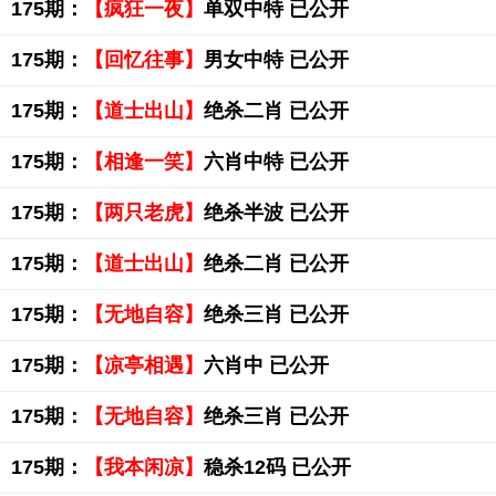
175期：
【疯狂一夜】
单双中特 已公开
175期：
【回忆往事】
男女中特 已公开
175期：
【道士出山】
绝杀二肖 已公开
175期：
【相逢一笑】
六肖中特 已公开
175期：
【两只老虎】
绝杀半波 已公开
175期：
【道士出山】
绝杀二肖 已公开
175期：
【无地自容】
绝杀三肖 已公开
175期：
【凉亭相遇】
六肖中 已公开
175期：
【无地自容】
绝杀三肖 已公开
175期：
【我本闲凉】
稳杀12码 已公开