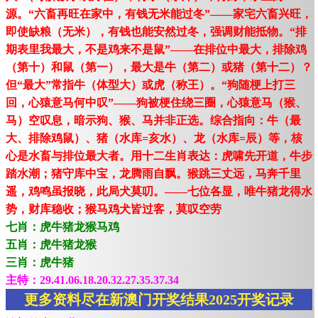
源。“六畜再旺在家中，有钱无米能过冬”——家宅六畜兴旺，
即使缺粮（无米），有钱也能安然过冬，强调财能抵物。“排
期表里我最大，不是鸡来不是鼠”——在排位中最大，排除鸡
（第十）和鼠（第一），最大是牛（第二）或猪（第十二）？
但“最大”常指牛（体型大）或虎（称王）。“狗随梗上打三
回，心猿意马何中叹”——狗被梗住绕三圈，心猿意马（猴、
马）空叹息，暗示狗、猴、马并非正选。综合指向：牛（最
大、排除鸡鼠）、猪（水库=亥水）、龙（水库=辰）等，核
心是水畜与排位最大者。用十二生肖表达：虎啸先开道，牛步
踏水潮；猪守库中宝，龙腾雨自飘。猴跳三丈远，马奔千里
遥，鸡鸣虽报晓，此局犬莫叨。——七位各显，唯牛猪龙得水
势，财库稳收；猴马鸡犬皆过客，莫叹空劳
七肖：虎牛猪龙猴马鸡
五肖：虎牛猪龙猴
三肖：虎牛猪
主特：29.41.06.18.20.32.27.35.37.34
更多资料尽在新澳门开奖结果2025开奖记录