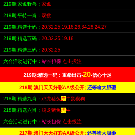
219期:家禽野兽：
家禽
219期:平特一肖：
双数
219期:精选十码：
20.32.25.19.18.26.34.28.24.27
219期:精选五码：
20.32.25.19.18
219期:精选三码：
20.32.25
六合活动进行中：
站长担保
点击投注
20
219期:精选一码：重拳出击-
-信心十足
218期:澳门天天好彩AA级公开;
还等啥大胆砸
218期:精选九肖：
鸡龙猪兔
虎
牛鼠猴狗
218期:精选六肖：
鸡龙猪兔
虎
牛
六合活动进行中：
站长担保
点击投注
217期:澳门天天好彩AA级公开;
还等啥大胆砸