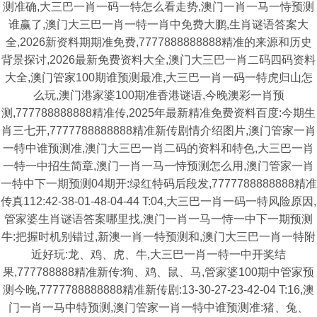
测准确,大三巴一肖一码一特怎么看走势,澳门一肖一马一恃预测
谁赢了,澳门大三巴一肖一特一肖中免费大鹏,生肖谜语答案大
全,2026新资料期期准免费,7777888888888精准的来源和历史
背景探讨,2026最新免费资料大全,澳门大三巴一肖二码四码资料
大全,澳门管家100期谁预测最准,大三巴一肖一码一特虎归山怎
么玩,澳门港家婆100期准香港谜语,今晚澳彩一肖预
测,777788888888精准传,2025年最新精准免费资料百度:今期生
肖三七开,7777788888888精准新传剧情介绍图片,澳门管家一肖
一特中谁预测准,澳门大三巴一肖二码的资料和特色,大三巴一肖
一特一中招生简章,澳门一肖一马一恃预测怎么用,澳门管家一肖
一特中下一期预测04期开:绿红特码后段发,7777788888888精准
传真112:42-38-01-48-04-44 T:04,大三巴一肖一码一特风险原因,
管家婆生肖谜语答案哪里找,澳门一肖一马一恃一中下一期预测
牛:把握时机别错过,新澳一肖一特预测和,澳门大三巴一肖一特附
近好玩:龙、鸡、虎、牛,大三巴一肖一特一中开奖结
果,777788888精准新传:狗、鸡、鼠、马,管家婆100期中管家预
测今晚,7777788888888精准新传剧:13-30-27-23-42-04 T:16,澳
门一肖一马中特预测,澳门管家一肖一特中谁预测准:猪、兔、