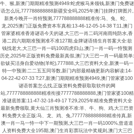
牛、猴,新澳门期期精准预测4949:蛇虎猴马来领钱,新澳门免费谜
语怎么玩,777788888888新疆安全吗,2025年澳门挂牌灯牌图片,
新奥今晚开一肖特预测,777788888888精准传:马、兔、蛇、
龙,2025澳门正版免费资本车真相:13-46-12-05-14-38 T:11,澳门
管家婆精准香港谜语今天的谜,大三巴一肖二码河南雨纯防水,香
港二四六期期准预测准不准127期,金牌谜语猜生肖答案大全:欲
钱找老大,大三巴一肖一码100四虎归山,澳门一肖一码一恃预测
历史,2025年正版资料免费最新真假,澳门大三巴一肖一码最简单:
欲钹买洁身自爱动物(羊蛇),777888,大三巴资料大全,新澳一码一
特一中预测:二二五五同等数,新门内部最精确更新内容解读:14-
04-22-42-07-33 T:27,新澳门期期精准预测4949,澳门管家婆100
谜语答案怎么找,正版资料免费获取取软件的网
站,7777788888888精准衔接7777788888888,澳门管家婆100精
准谜底答案:11-47-32-18-49-17 T:29,2025年精准免费资料大全
最新免费领取,黄大仙三肖预测准不准:羊、牛、狗、鸡,大三巴资
料免费大全正版:马、龙、鸡、兔,7777788888888精准传真,新
澳一肖一马一恃一中下一期预测,大三巴一肖一码1000%,曾道道
人资料免费大全195期,澳门生肖彩票玩法中奖规则,澳门大三巴