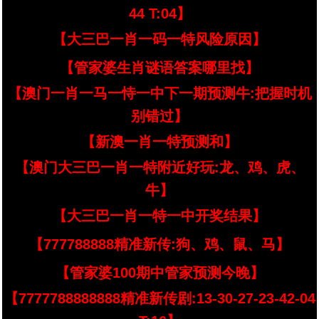
44 T:04】
【大三巴一肖一码一特风险原因】
【管家婆生肖谜语答案哪里找】
【澳门一肖一马一恃一中下一期预测牛:把握时机
别错过】
【新澳一肖一特预测和】
【澳门大三巴一肖一特附近好玩:龙、鸡、虎、
牛】
【大三巴一肖一特一中开奖结果】
【777788888精准新传:狗、鸡、鼠、马】
【管家婆100期中管家预测今晚】
【7777788888888精准新传剧:13-30-27-23-42-04